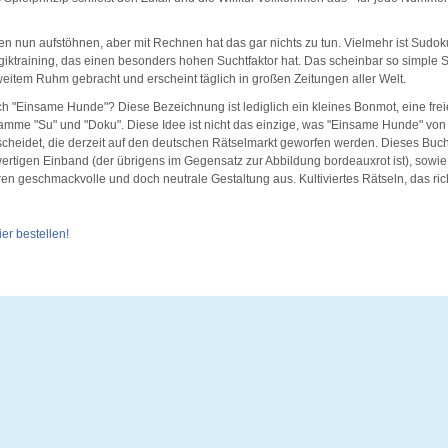
 nun aufstöhnen, aber mit Rechnen hat das gar nichts zu tun. Vielmehr ist Sudok
iktraining, das einen besonders hohen Suchtfaktor hat. Das scheinbar so simple S
eitem Ruhm gebracht und erscheint täglich in großen Zeitungen aller Welt.
ch "Einsame Hunde"? Diese Bezeichnung ist lediglich ein kleines Bonmot, eine fre
mme "Su" und "Doku". Diese Idee ist nicht das einzige, was "Einsame Hunde" von
heidet, die derzeit auf den deutschen Rätselmarkt geworfen werden. Dieses Buch
rtigen Einband (der übrigens im Gegensatz zur Abbildung bordeauxrot ist), sowie
eren geschmackvolle und doch neutrale Gestaltung aus. Kultiviertes Rätseln, das ri
er bestellen!