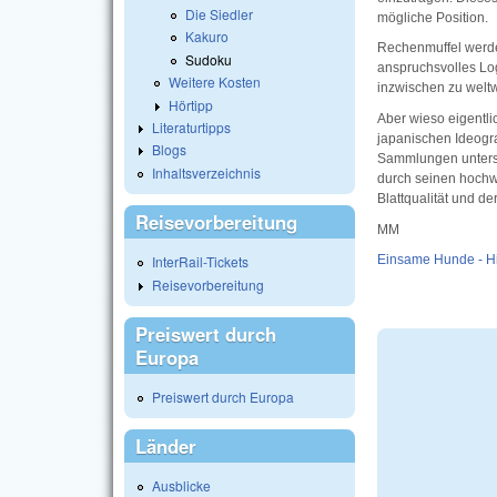
Die Siedler
mögliche Position.
Kakuro
Rechenmuffel werden
Sudoku
anspruchsvolles Log
Weitere Kosten
inzwischen zu weltw
Hörtipp
Aber wieso eigentli
Literaturtipps
japanischen Ideogra
Blogs
Sammlungen untersc
Inhaltsverzeichnis
durch seinen hochwe
Blattqualität und d
Reisevorbereitung
MM
Einsame Hunde - Hi
InterRail-Tickets
Reisevorbereitung
Preiswert durch
Europa
Preiswert durch Europa
Länder
Ausblicke