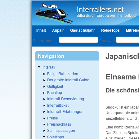
Interrailers.net
Billig durch Europa per Interrailbuch u
Hauptmenü
Inhalt
Aupair
Gastschuljahr
ReiseTops
Mitreis
Benutzeranmeldung
Benutzername
Passwort
Japanisc
Navigation
Interrail
Billige Bahnkarten
Einsame
Der große Interrail-Guide
Gültigkeit
Die schöns
Buchtipp
Interrail-Reservierung
Interrailticket
Sudoku ist ein japa
Interrrail-Erfahrungen
Unterquadrate unter
Preise
Einzelfeldern. Und 
Preisnachlass
Eine komplizierte An
Schiffspassagen
Das Ziel des Spiels 
Spieltipps
einzutragen. Dieses