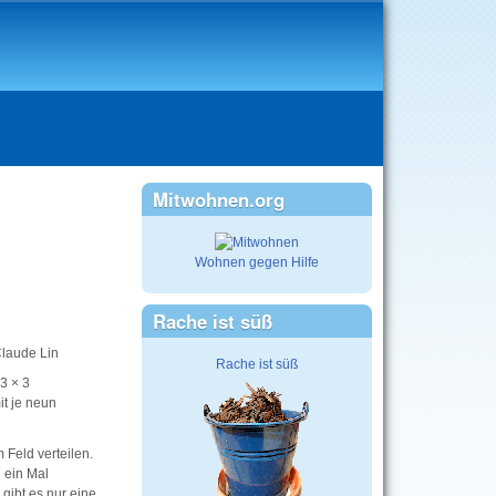
Mitwohnen.org
Wohnen gegen Hilfe
Rache ist süß
Claude Lin
Rache ist süß
3 × 3
it je neun
 Feld verteilen.
u ein Mal
gibt es nur eine