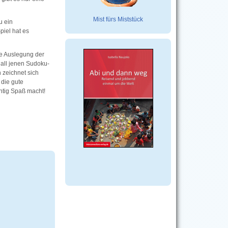
Mist fürs Miststück
u ein
piel hat es
ie Auslegung der
 all jenen Sudoku-
 zeichnet sich
 die gute
chtig Spaß macht!