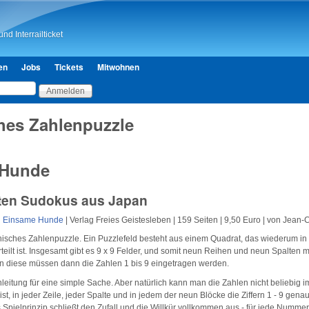
Direkt zum Inhalt
nd Interrailticket
en
Jobs
Tickets
Mitwohnen
hes Zahlenpuzzle
 Hunde
ten Sudokus aus Japan
Einsame Hunde
| Verlag Freies Geistesleben | 159 Seiten | 9,50 Euro | von Jean-
nisches Zahlenpuzzle. Ein Puzzlefeld besteht aus einem Quadrat, das wiederum in 
teilt ist. Insgesamt gibt es 9 x 9 Felder, und somit neun Reihen und neun Spalten m
in diese müssen dann die Zahlen 1 bis 9 eingetragen werden.
leitung für eine simple Sache. Aber natürlich kann man die Zahlen nicht beliebig im
ist, in jeder Zeile, jeder Spalte und in jedem der neun Blöcke die Ziffern 1 - 9 gena
 Spielprinzip schließt den Zufall und die Willkür vollkommen aus - für jede Nummer 