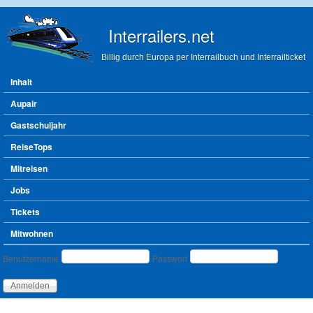
Direkt zum Inhalt
Interrailers.net
Billig durch Europa per Interrailbuch und Interrailticket
Hauptmenü
Inhalt
Aupair
Gastschuljahr
ReiseTops
Mitreisen
Jobs
Tickets
Mitwohnen
Benutzeranmeldung
Benutzername
Passwort