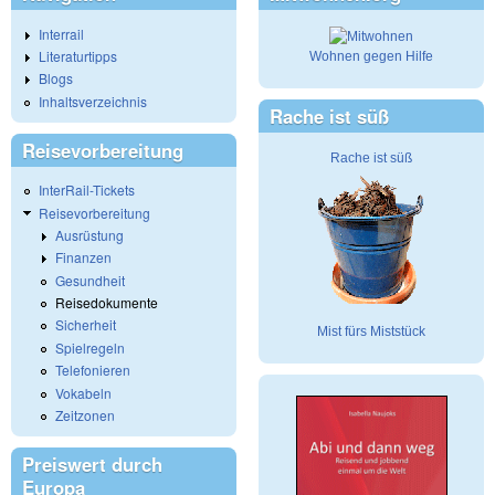
Interrail
Literaturtipps
Wohnen gegen Hilfe
Blogs
Inhaltsverzeichnis
Rache ist süß
Reisevorbereitung
Rache ist süß
InterRail-Tickets
Reisevorbereitung
Ausrüstung
Finanzen
Gesundheit
Reisedokumente
Sicherheit
Mist fürs Miststück
Spielregeln
Telefonieren
Vokabeln
Zeitzonen
Preiswert durch
Europa