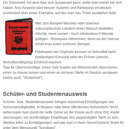
Ein Dokument, mit dem man sich ausweisen kann, sollte man immer bei sich
haben. Also Ausweis oder besser: Ausweis und Reisepass einstecken
(zumindest aber jenes Exemplar, auf das man das Ticket ausstellen läßt).
Wer zum Beispiel Marokko oder diversen
osteuropäischen Ländern einen Besuch abstatten
möchte, muss seinen - noch mindestens 6 Monate
gültigen - Reisepass mitnehmen, denn an der Grenze
erhält man einen schönen Stempel.
Fotokopien der Originale können im Verlustfall beim
zuständigen Konsulat oder der Polizei (zwecks
Verlustbestätigung) Eindruck machen.
Tipp für Übervorsichtige: einen Satz Kopien bei Mitreisenden deponieren,
einen zu Hause lassen und einen an sicherer Stelle im Gepäck verstauen
(siehe auch: "Sicherheit").
Schüler- und Studentenausweis
Schüler- bzw. Studentenausweis bringen manchmal
Ermäßigungen
bei
Sehenswürdigkeiten, in Museen oder beim öffentlichen Nahverkehr. Nicht
selten kann man damit die nette Dame an der Kasse auch ohne ISIC-Karte
überzeugen, ein rechtmäßiger Empfänger des vergünstigten Tarifs zu sein.
Weitere Infos zu Ermäßigungen und wie man in ihren Genuß kommt, findet Ihr
unter dem Menupunkt "Sonstiges".