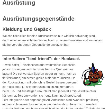
Ausrüstung
Ausrüstungsgegenstände
Kleidung und Gepäck
Welche Utensilien für eine Rucksackreise nun wirklich notwendig sind,
darüber scheiden sich die Geister. Nach unserem Ermessen sind zumindest
die hervorgehobenen Gegenstände unverzichtbar.
________________________________________
InterRailers "best friend": der Rucksack
... weil Koffer, Reisetaschen oder voluminöse Seesäcke
jedes Umsteigen und Stadtstreichen zur Qual werden
lassen! Die schwersten Sachen weder zu hoch, noch zu
tief verstauen, am besten gleich hinter dem Rücken. Ob
der Rucksack nun mit oder ohne Gestell besser geeignet
ist, muss jeder für sich herausfinden. In Zugkorridoren,
beim Ein- und Aussteigen usw. bleibt man jedenfalls mit Gestell leichter
hängen, außerdem werden sie heute kaum noch produziert.
Fest integrierte oder angehängte Außentaschen sind zwar sehr praktisch,
eignen sich unverschlossen aber wunderbar dazu, bemopst zu werden.
Unserer Meinung nach muss es nicht gleich der teure aus dem Trekkingladen