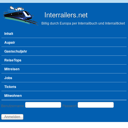
Direkt zum Inhalt
Interrailers.net
Billig durch Europa per Interrailbuch und Interrailticket
Hauptmenü
Inhalt
Aupair
Gastschuljahr
ReiseTops
Mitreisen
Jobs
Tickets
Mitwohnen
Benutzeranmeldung
Benutzername
Passwort