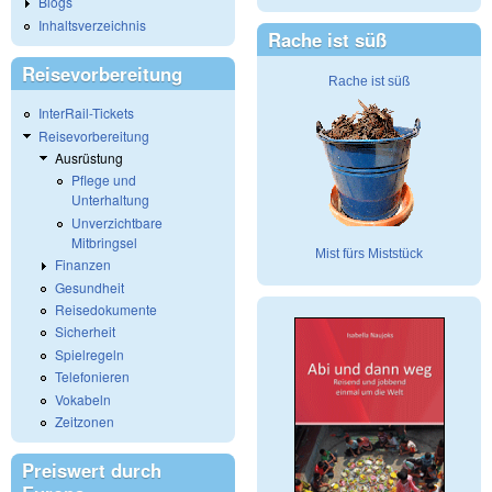
Blogs
Inhaltsverzeichnis
Rache ist süß
Reisevorbereitung
Rache ist süß
InterRail-Tickets
Reisevorbereitung
Ausrüstung
Pflege und
Unterhaltung
Unverzichtbare
Mitbringsel
Mist fürs Miststück
Finanzen
Gesundheit
Reisedokumente
Sicherheit
Spielregeln
Telefonieren
Vokabeln
Zeitzonen
Preiswert durch