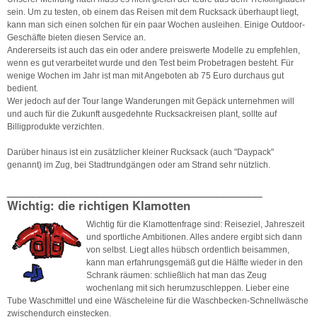
sein. Um zu testen, ob einem das Reisen mit dem Rucksack überhaupt liegt,
kann man sich einen solchen für ein paar Wochen ausleihen. Einige Outdoor-
Geschäfte bieten diesen Service an.
Andererseits ist auch das ein oder andere preiswerte Modelle zu empfehlen,
wenn es gut verarbeitet wurde und den Test beim Probetragen besteht. Für
wenige Wochen im Jahr ist man mit Angeboten ab 75 Euro durchaus gut
bedient.
Wer jedoch auf der Tour lange Wanderungen mit Gepäck unternehmen will
und auch für die Zukunft ausgedehnte Rucksackreisen plant, sollte auf
Billigprodukte verzichten.
Darüber hinaus ist ein zusätzlicher kleiner Rucksack (auch "Daypack"
genannt) im Zug, bei Stadtrundgängen oder am Strand sehr nützlich.
________________________________________
Wichtig: die richtigen Klamotten
Wichtig für die Klamottenfrage sind: Reiseziel, Jahreszeit
und sportliche Ambitionen. Alles andere ergibt sich dann
von selbst. Liegt alles hübsch ordentlich beisammen,
kann man erfahrungsgemäß gut die Hälfte wieder in den
Schrank räumen: schließlich hat man das Zeug
wochenlang mit sich herumzuschleppen. Lieber eine
Tube Waschmittel und eine Wäscheleine für die Waschbecken-Schnellwäsche
zwischendurch einstecken.