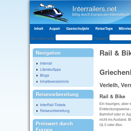
Interrailers.net
Billig durch Europa per Interrailbuch u
Hauptmenü
Inhalt
Aupair
Gastschuljahr
ReiseTops
Mitreis
Benutzeranmeldung
Benutzername
Passwort
Rail & Bi
Navigation
Interrail
Literaturtipps
Griechen
Blogs
Inhaltsverzeichnis
Verleih, Ve
Reisevorbereitung
Rail & Bike
Ein trauriges, aber
InterRail-Tickets
Entdeckungsweise a
Reisevorbereitung
Bahnhof oder in J
nicht ins Ausland. B
Preiswert durch
GLS
oder
Illox
.
Europa