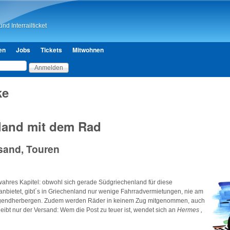
Direkt zum Inhalt
nd Interrailticket
en
Jobs
Tickets
Mitwohnen
ke
land mit dem Rad
rsand, Touren
 wahres Kapitel: obwohl sich gerade Südgriechenland für diese
nbietet, gibt´s in Griechenland nur wenige Fahrradvermietungen, nie am
ugendherbergen. Zudem werden Räder in keinem Zug mitgenommen, auch
leibt nur der Versand: Wem die Post zu teuer ist, wendet sich an
Hermes ,