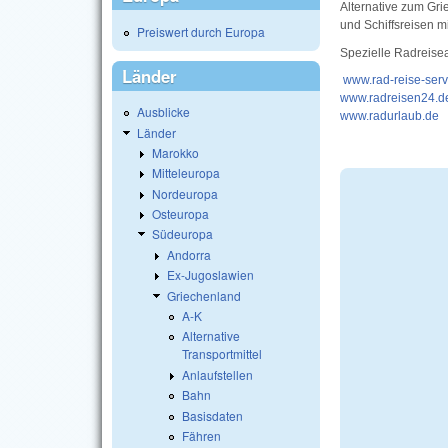
Alternative zum Gri
und Schiffsreisen m
Preiswert durch Europa
Spezielle Radreise
Länder
www.rad-reise-serv
www.radreisen24.d
Ausblicke
www.radurlaub.de
Länder
Marokko
Mitteleuropa
Nordeuropa
Osteuropa
Südeuropa
Andorra
Ex-Jugoslawien
Griechenland
A-K
Alternative
Transportmittel
Anlaufstellen
Bahn
Basisdaten
Fähren