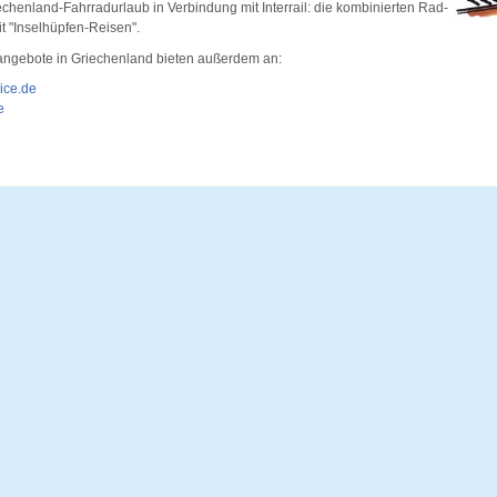
echenland-Fahrradurlaub in Verbindung mit Interrail: die kombinierten Rad-
it "Inselhüpfen-Reisen".
angebote in Griechenland bieten außerdem an:
ice.de
e