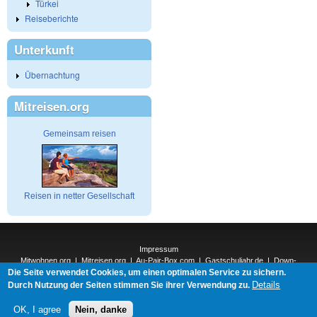
Türkei
Reiseberichte
Unterkunft
Übernachtung
Mitreisen.org
Gemeinsam reisen
Reisen in netter Gesellschaft
Impressum
Mitwohnen.org
|
Mitreisen.org
|
Au-Pair-Box.com
|
Gastschuljahr.de
|
Down-
Die Seite verwendet Cookies, um einen optimalen Service zu sichern.
Under.org
|
Elderpair.com
|
Interconnections-Verlag.de
|
Natur-und-Umwelt.org
|
ReiseTops.com
|
Details
Durch Nutzung der Seiten stimmen Sie ihrer Verwendung zu.
Bewerben.com
|
Schenken.net
OK, I agree
Nein, danke