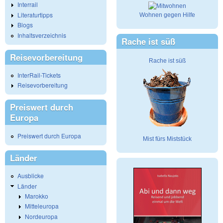
Interrail
Literaturtipps
Wohnen gegen Hilfe
Blogs
Inhaltsverzeichnis
Rache ist süß
Reisevorbereitung
Rache ist süß
InterRail-Tickets
Reisevorbereitung
Preiswert durch
Europa
Preiswert durch Europa
Mist fürs Miststück
Länder
Ausblicke
Länder
Marokko
Mitteleuropa
Nordeuropa