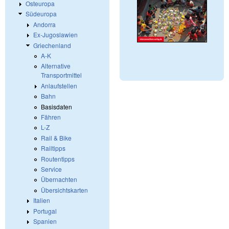
Osteuropa
Südeuropa
Andorra
Ex-Jugoslawien
Griechenland
A-K
Alternative
Transportmittel
Anlaufstellen
Bahn
Basisdaten
Fähren
L-Z
Rail & Bike
Railtipps
Routentipps
Service
Übernachten
Übersichtskarten
Italien
Portugal
Spanien