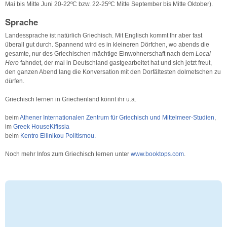
Mai bis Mitte Juni 20-22ºC bzw. 22-25ºC Mitte September bis Mitte Oktober).
Sprache
Landessprache ist natürlich Griechisch. Mit Englisch kommt Ihr aber fast
überall gut durch. Spannend wird es in kleineren Dörfchen, wo abends die
gesamte, nur des Griechischen mächtige Einwohnerschaft nach dem
Local
Hero
fahndet, der mal in Deutschland gastgearbeitet hat und sich jetzt freut,
den ganzen Abend lang die Konversation mit den Dorfältesten dolmetschen zu
dürfen.
Griechisch lernen in Griechenland könnt ihr u.a.
beim
Athener Internationalen Zentrum für Griechisch und Mittelmeer-Studien
,
im
Greek HouseKifissia
beim
Kentro Ellinikou Politismou.
Noch mehr Infos zum Griechisch lernen unter
www.booktops.com
.