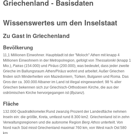
Griechenland - Basisdaten
Wissenswertes um den Inselstaat
Zu Gast in Griechenland
Bevölkerung
11,1 Millionen Einwohner. Hauptstadt ist der "Moloch"
Athen
mit knapp 4
Millionen Einwohnern in der Metropolregion, gefolgt von
Thessaloniki
(knapp 1
Mio.),
Patras
(154.000) und
Piräus
(200.000), was bedeutet, dass jeder zweite
Grieche im Ballungsraum
Athen/Piräus
wohnt und arbeitet. Außer Griechen
finden sich Minderheiten von Mazedoniern, Türken, Bulgaren und Roma. Das
Gros der ca. 300.000 Albaner im Land ist illegal eingewandert. 98 % aller
Griechen bekennen sich zur Griechisch-Orthodoxen Kirche, die aus der
oströmischen Kirche hervorgegangen ist (
Byzanz
).
Fläche
132.000 Quadratkilometer.Rund zwanzig Prozent der Landesfläche nehmen
Inseln ein: die größte, Kreta, umfasst rund 8.300 km2. Griechenland ist in zehn
Verwaltungsregionen und die autonome Region
Berg Athos
unterteilt. Von
Nord nach Süd misst Griechenland maximal 760 km, von West nach Ost 580
km.