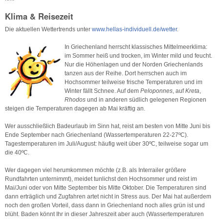
Klima & Reisezeit
Die aktuellen Wettertrends unter
www.hellas-individuell.de/wetter
.
In Griechenland herrscht klassisches Mittelmeerklima:
im Sommer heiß und trocken, im Winter mild und feucht.
Nur die Höhenlagen und der Norden Griechenlands
tanzen aus der Reihe. Dort herrschen auch im
Hochsommer teilweise frische Temperaturen und im
Winter fällt Schnee. Auf dem
Peloponnes
, auf
Kreta
,
Rhodos
und in anderen südlich gelegenen Regionen
steigen die Temperaturen dagegen ab Mai kräftig an.
Wer ausschließlich Badeurlaub im Sinn hat, reist am besten von Mitte Juni bis
Ende September nach Griechenland (Wassertemperaturen 22-27ºC).
Tagestemperaturen im Juli/August: häufig weit über 30ºC, teilweise sogar um
die 40ºC.
Wer dagegen viel herumkommen möchte (z.B. als Interrailer größere
Rundfahrten unternimmt), meidet tunlichst den Hochsommer und reist im
Mai/Juni oder von Mitte September bis Mitte Oktober. Die Temperaturen sind
dann erträglich und Zugfahren artet nicht in Stress aus. Der Mai hat außerdem
noch den großen Vorteil, dass dann in Griechenland noch alles grün ist und
blüht. Baden könnt Ihr in dieser Jahreszeit aber auch (Wassertemperaturen