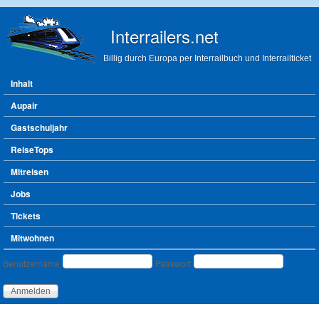
Direkt zum Inhalt
Interrailers.net
Billig durch Europa per Interrailbuch und Interrailticket
Hauptmenü
Inhalt
Aupair
Gastschuljahr
ReiseTops
Mitreisen
Jobs
Tickets
Mitwohnen
Benutzeranmeldung
Benutzername
Passwort