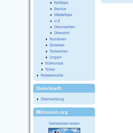
Railtipps
Service
Städtetipps
U-Z
Übernachten
Übersicht
Rumänien
Slowakei
Tschechien
Ungarn
Südeuropa
Türkei
Reiseberichte
Unterkunft
Übernachtung
Mitreisen.org
Gemeinsam reisen