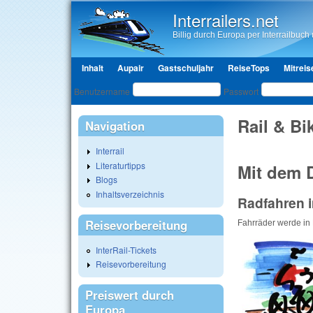
Interrailers.net
Billig durch Europa per Interrailbuch u
Hauptmenü
Inhalt
Aupair
Gastschuljahr
ReiseTops
Mitreis
Benutzeranmeldung
Benutzername
Passwort
Rail & Bi
Navigation
Interrail
Literaturtipps
Mit dem D
Blogs
Inhaltsverzeichnis
Radfahren 
Reisevorbereitung
Fahrräder werde in 
InterRail-Tickets
Reisevorbereitung
Preiswert durch
Europa