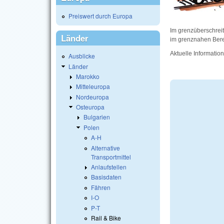
Preiswert durch Europa
Im grenzüberschrei
Länder
im grenznahen Bere
Aktuelle Informati
Ausblicke
Länder
Marokko
Mitteleuropa
Nordeuropa
Osteuropa
Bulgarien
Polen
A-H
Alternative
Transportmittel
Anlaufstellen
Basisdaten
Fähren
I-O
P-T
Rail & Bike