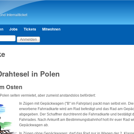
Direkt zum Inhalt
nd Interrailticket
en
Jobs
Tickets
Mitwohnen
ke
rahtesel in Polen
im Osten
Polen selten vermietet, aber zumeist anstandslos befördert:
I
n Zügen mit Gepäckwagen ("B" im Fahrplan) packt man selbst ein. Die
erworbene Fahrradkarte wird am Rad befestigt und das Rad am Gep
abgegeben. Der Schaffner durchtrennt die Fahrradkarte und bestätigt
Fahrrades. Nach Ankunft am Bestimmungsbahnhof holt ihr euer Rad w
Gepäckwagen ab.
In Zügen ohne Gepäckwagen: darf das Rad nur in Wagen der 2. Klasse