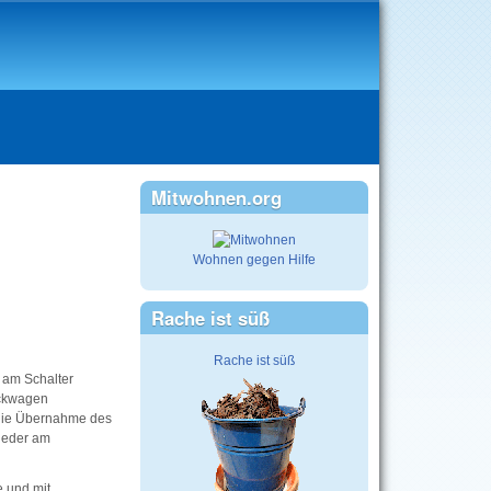
Mitwohnen.org
Wohnen gegen Hilfe
Rache ist süß
Rache ist süß
 am Schalter
äckwagen
 die Übernahme des
ieder am
 und mit