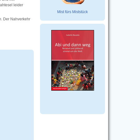
htesel leider
Mist fürs Miststück
h. Der Nahverkehr