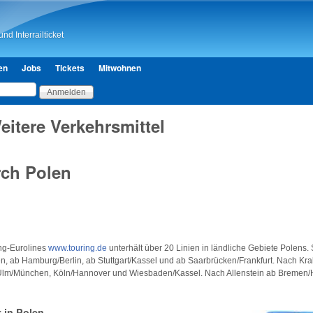
Direkt zum Inhalt
nd Interrailticket
en
Jobs
Tickets
Mitwohnen
eitere Verkehrsmittel
ch Polen
ng-Eurolines
www.touring.de
unterhält über 20 Linien in ländliche Gebiete Polens. 
, ab Hamburg/Berlin, ab Stuttgart/Kassel und ab Saarbrücken/Frankfurt. Nach Kr
t, Ulm/München, Köln/Hannover und Wiesbaden/Kassel. Nach Allenstein ab Breme
 in Polen