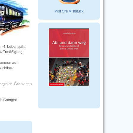
Mist fürs Miststück
m 4. Lebensjahr,
50% Ermäßigung.
kommen auf
rzichtbare
rgleich. Fahrkarten
k
,
Gdingen