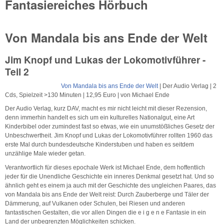
Fantasiereiches Hörbuch
Von Mandala bis ans Ende der Welt
Jim Knopf und Lukas der Lokomotivführer -
Teil 2
Von Mandala bis ans Ende der Welt
| Der Audio Verlag | 2
Cds, Spielzeit >130 Minuten | 12,95 Euro | von Michael Ende
Der Audio Verlag, kurz DAV, macht es mir nicht leicht mit dieser Rezension,
denn immerhin handelt es sich um ein kulturelles Nationalgut, eine Art
Kinderbibel oder zumindest fast so etwas, wie ein unumstößliches Gesetz der
Unbeschwertheit. Jim Knopf und Lukas der Lokomotivführer rollten 1960 das
erste Mal durch bundesdeutsche Kinderstuben und haben es seitdem
unzählige Male wieder getan.
Verantwortlich für dieses epochale Werk ist Michael Ende, dem hoffentlich
jeder für die Unendliche Geschichte ein inneres Denkmal gesetzt hat. Und so
ähnlich geht es einem ja auch mit der Geschichte des ungleichen Paares, das
von Mandala bis ans Ende der Welt reist: Durch Zauberberge und Täler der
Dämmerung, auf Vulkanen oder Schulen, bei Riesen und anderen
fantastischen Gestalten, die vor allen Dingen die e i g e n e Fantasie in ein
Land der unbegrenzten Möglichkeiten schicken.