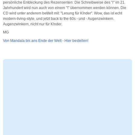
persönliche Entdeckung des Rezensenten: Die Schreibweise des "i" im 21.
Jahrhundert wird nun auch von einem "!" übernommen werden können. Die
CD wird unter anderem betitelt mit: "Lesung für K!nder". Wow, das ist echt
modern-living-style, und jetzt back to the 60s - und - Augenzwinkern.
Augenzwinkern, nicht nur für K!nder.
MG
Von Mandala bis ans Ende der Welt - Hier bestellen!