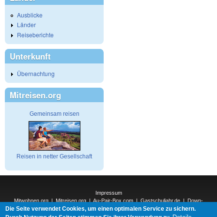
Ausblicke
Länder
Reiseberichte
Unterkunft
Übernachtung
Mitreisen.org
Gemeinsam reisen
Reisen in netter Gesellschaft
Impressum
Mitwohnen.org
|
Mitreisen.org
|
Au-Pair-Box.com
|
Gastschuljahr.de
|
Down-
Die Seite verwendet Cookies, um einen optimalen Service zu sichern.
Under.org
|
Elderpair.com
|
Interconnections-Verlag.de
|
Natur-und-Umwelt.org
|
ReiseTops.com
|