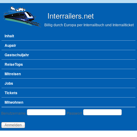
Direkt zum Inhalt
Interrailers.net
Billig durch Europa per Interrailbuch und Interrailticket
Hauptmenü
Inhalt
Aupair
Gastschuljahr
ReiseTops
Mitreisen
Jobs
Tickets
Mitwohnen
Benutzeranmeldung
Benutzername
Passwort