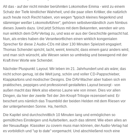
All das - auf der nicht minder berühmten Lokomotive Emma - wird zu einem
Schatz der Tiefe kindlicher Wahrheit, und die paar ollen Kritiker, die natürlich
auch heute noch Recht haben, von wegen "typisch kleines Negerkind und
stämmiger weißer Lokomotivführer", gehören selbstverständlich zum Nimbus
dieses Juwels dazu. Und jetzt Schluss mit dem Bekannten, wenden wir uns
nun wirklich dem DAV-Verlag zu, und was er aus der Geschichte gemacht hat.
Nun, als erstes haben die Verantwortlichen einen wirklich kongenialen
Sprecher für diese 2 Audio-CDs mit über 130 Minuten Spielzeit engagiert.
Thomas Schendel spricht, lacht, weint, kreischt, dass einem ganz anders wird,
und man sich wünscht, alle Wesen seien so umtriebig und bewegend mit der
Kraft ihrer Worte wie Schendel.
Nächster Pluspunkt: Layout. Wir leben im 21. Jahrhundert und als wäre; das
nicht schon genug, ist die Welt jung, schön und voller CD-Pappschieber,
Klappkartons und modischer Designs. Die DAV-Macher aber haben sich ein
praktisches, peppiges und professionell gestaltetes Layout besorgt - von
außen macht das Werk also ebenso Laune wie von innen. Dies vor allen
Dingen, da hier der zweite Teil der Jim-Knopf-Trilogie rezensiert wird: Er
beschert uns nämlich das Traumbild der beiden Helden mit dem Riesen vor
der untergehenden Sonne. Ha, herrlich.
Die Kapitel sind durchschnittlich 10 Minuten lang und ermöglichen so
gemütliches Einsteigen und Aufarbeiten, auch das stimmt. Wie eben alles an
der Neuauflage. Klassiker zu covern muss man können, der Audio-Verlag hat
es vorbildlich und "up to date" vorgemacht. Und abschließend noch eine