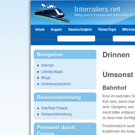
Interrailers.net
Billig durch Europa per Interrailbuch u
Hauptmenü
Inhalt
Aupair
Gastschuljahr
ReiseTops
Mitreis
Benutzeranmeldung
Benutzername
Passwort
Drinnen
Navigation
Interrail
Literaturtipps
Umsonst (
Blogs
Inhaltsverzeichnis
Bahnhof
Reisevorbereitung
Eine im wahrsten S
froh sein, wenn man
wird. Übrigens: wer
InterRail-Tickets
meist bitter enttäu
Reisevorbereitung
so dass man tüchtig 
Preiswert durch
Problematisch auch 
traditionell die An
Europa