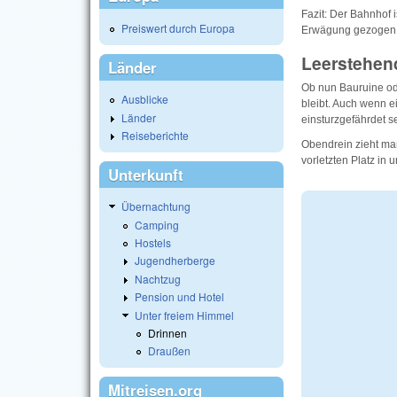
Fazit: Der Bahnhof i
Preiswert durch Europa
Erwägung gezogen w
Leerstehen
Länder
Ob nun Bauruine ode
Ausblicke
bleibt. Auch wenn e
Länder
einsturzgefährdet 
Reiseberichte
Obendrein zieht man
vorletzten Platz in 
Unterkunft
Übernachtung
Camping
Hostels
Jugendherberge
Nachtzug
Pension und Hotel
Unter freiem Himmel
Drinnen
Draußen
Mitreisen.org