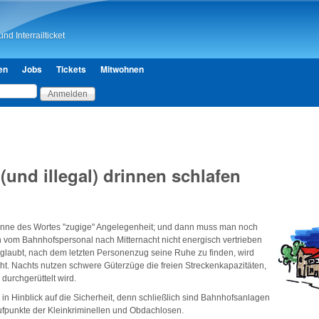
Direkt zum Inhalt
nd Interrailticket
en
Jobs
Tickets
Mitwohnen
und illegal) drinnen schlafen
inne des Wortes "zugige" Angelegenheit; und dann muss man noch
 vom Bahnhofspersonal nach Mitternacht nicht energisch vertrieben
 glaubt, nach dem letzten Personenzug seine Ruhe zu finden, wird
scht. Nachts nutzen schwere Güterzüge die freien Streckenkapazitäten,
durchgerüttelt wird.
in Hinblick auf die Sicherheit, denn schließlich sind Bahnhofsanlagen
laufpunkte der Kleinkriminellen und Obdachlosen.