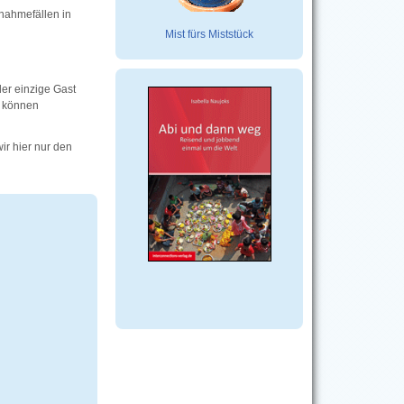
snahmefällen in
Mist fürs Miststück
er einzige Gast
e können
ir hier nur den