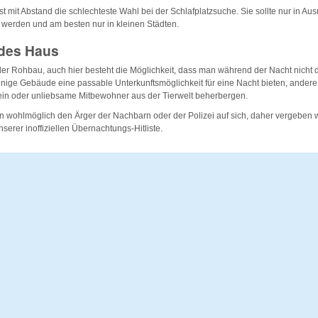
st mit Abstand die schlechteste Wahl bei der Schlafplatzsuche. Sie sollte nur in Au
erden und am besten nur in kleinen Städten.
des Haus
r Rohbau, auch hier besteht die Möglichkeit, dass man während der Nacht nicht d
inige Gebäude eine passable Unterkunftsmöglichkeit für eine Nacht bieten, ander
sein oder unliebsame Mitbewohner aus der Tierwelt beherbergen.
 wohlmöglich den Ärger der Nachbarn oder der Polizei auf sich, daher vergeben w
unserer inoffiziellen Übernachtungs-Hitliste.