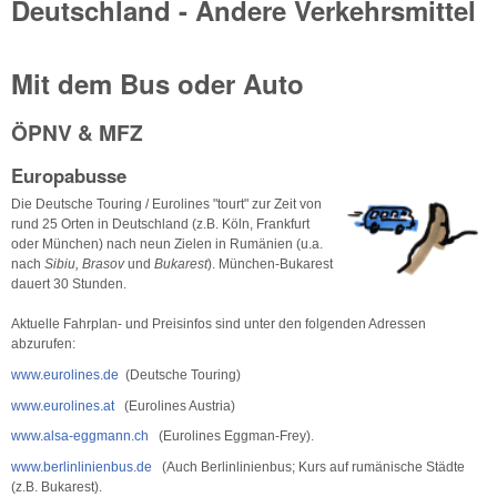
Deutschland - Andere Verkehrsmittel
Mit dem Bus oder Auto
ÖPNV & MFZ
Europabusse
Die Deutsche Touring / Eurolines "tourt" zur Zeit von
rund 25 Orten in Deutschland (z.B. Köln, Frankfurt
oder München) nach neun Zielen in Rumänien (u.a.
nach
Sibiu, Brasov
und
Bukarest
). München-Bukarest
dauert 30 Stunden.
Aktuelle Fahrplan- und Preisinfos sind unter den folgenden Adressen
abzurufen:
www.eurolines.de
(Deutsche Touring)
www.eurolines.at
(Eurolines Austria)
www.alsa-eggmann.ch
(Eurolines Eggman-Frey).
www.berlinlinienbus.de
(Auch Berlinlinienbus; Kurs auf rumänische Städte
(z.B. Bukarest).