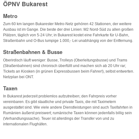
ÖPNV Bukarest
Metro
Zum 60 km langen Bukarester Metro-Netz gehören 42 Stationen, der weitere
Ausbau ist im Gange. Die beste der drei Linien: M2 Nord-Süd zu allen großen
Plätzen, täglich von 5-24 Uhr; in Bukarest kostet eine Fahrkarte für U-Bahn,
Straßenbahn und O-Bus lumpige 1.000,- Lei unabhängig von der Entfernung.
Straßenbahnen & Busse
Oberirdisch läuft weniger: Busse, Trolleys (Oberleitungsbusse) und Trams
(Straßenbahnen) sind chronisch überfüllt und machen sich ab 20 Uhr rar;
Tickets an Kiosken (in grünen Expressbussen beim Fahrer!), selbst entwerten.
Netzplan bei ONT.
Taxen
In Bukarest jederzeit problemlos aufzutreiben; den Fahrpreis vorher
vereinbaren. Es gibt staatliche und private Taxis, die mit Taximetern
ausgestattet sind. Wie viele andere Dienstleistungen sind auch Taxifahrten in
Rumänien äußerst preiswert; rumänische Taxen können jedenfalls billig sein
(Verhandlungssache). Teuer ist allerdings der Transfer von und zu
internationalen Flughäfen.