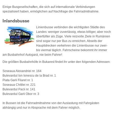
Einige Busgesellschaften, die sich auf internationale Verbindungen
spezialisiert haben, ermöglichen auf Nachfrage die Fahrradmitnahme.
Inlandsbusse
Linienbusse verbinden die wichtigsten Städte des
Landes: weniger zuverlässig, etwas billiger, aber noch
überfüllter als Züge. Viele reizvolle Ziele in Rumänien
sind sogar nur per Bus zu erreichen. Abseits der
Hauptstrecken verkehren die Linienbusse nur zwei-
bis viermal täglich. Fahrscheine bekommt ihr immer
am Busbahnhof
Autogarà
, nie beim Fahrer!
Die größten Busbahnhöfe in Bukarest findet ihr unter den folgenden Adressen:
Soseaua Alexandriei nr. 164
Bulevardul Ion Ionescu de la Brad nr. 1
Piata Garii Filaret nr. 1
Soseaua Chitilei nr. 221
Bulevardul Pacii nr. 141
Bulevardul Garii Obor nr. 3
In Bussen ist die Fahrradmitnahme von der Auslastung mit Fahrgästen
abhängig und nur in Absprache mit dem Fahrer möglich.