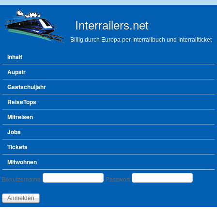
Direkt zum Inhalt
Interrailers.net
Billig durch Europa per Interrailbuch und Interrailticket
Hauptmenü
Inhalt
Aupair
Gastschuljahr
ReiseTops
Mitreisen
Jobs
Tickets
Mitwohnen
Benutzeranmeldung
Benutzername
Passwort