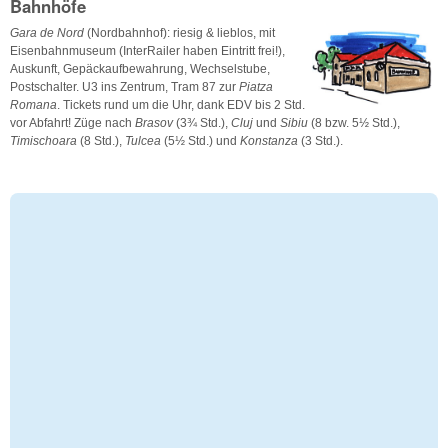
Bahnhöfe
Gara de Nord
(Nordbahnhof): riesig & lieblos, mit
Eisenbahnmuseum (InterRailer haben Eintritt frei!),
Auskunft, Gepäckaufbewahrung, Wechselstube,
Postschalter. U3 ins Zentrum, Tram 87 zur
Piatza
Romana
. Tickets rund um die Uhr, dank EDV bis 2 Std.
vor Abfahrt! Züge nach
Brasov
(3¾ Std.),
Cluj
und
Sibiu
(8 bzw. 5½ Std.),
Timischoara
(8 Std.),
Tulcea
(5½ Std.) und
Konstanza
(3 Std.).