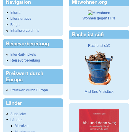
Navigation
Mitwohnen.org
Interrail
Literaturtipps
Wohnen gegen Hilfe
Blogs
Inhaltsverzeichnis
Rache ist süß
Reisevorbereitung
Rache ist süß
InterRail-Tickets
Reisevorbereitung
Preiswert durch
Europa
Preiswert durch Europa
Mist fürs Miststück
Länder
Ausblicke
Länder
Marokko
Mitteleuropa