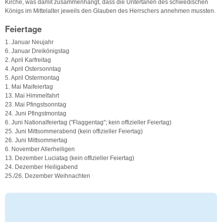
Kirche, was damit zusammenhängt, dass die Untertanen des schwedischen
Königs im Mittelalter jeweils den Glauben des Herrschers annehmen mussten.
Feiertage
1. Januar Neujahr
6. Januar Dreikönigstag
2. April Karfreitag
4. April Ostersonntag
5. April Ostermontag
1. Mai Maifeiertag
13. Mai Himmelfahrt
23. Mai Pfingstsonntag
24. Juni Pfingstmontag
6. Juni Nationalfeiertag ("Flaggentag"; kein offizieller Feiertag)
25. Juni Mittsommerabend (kein offizieller Feiertag)
26. Juni Mittsommertag
6. November Allerheiligen
13. Dezember Luciatag (kein offizieller Feiertag)
24. Dezember Heiligabend
25./26. Dezember Weihnachten