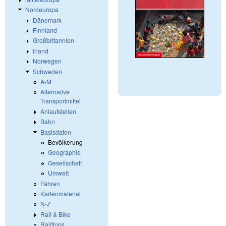
Nordeuropa
Dänemark
Finnland
Großbritannien
Irland
Norwegen
Schweden
A-M
Alternative
Transportmittel
Anlaufstellen
Bahn
Basisdaten
Bevölkerung
Geographie
Gesellschaft
Umwelt
Fähren
Kartenmaterial
N-Z
Rail & Bike
Railtipps