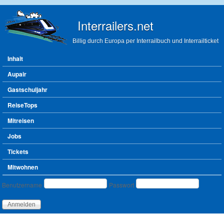
Direkt zum Inhalt
Interrailers.net
Billig durch Europa per Interrailbuch und Interrailticket
Hauptmenü
Inhalt
Aupair
Gastschuljahr
ReiseTops
Mitreisen
Jobs
Tickets
Mitwohnen
Benutzeranmeldung
Benutzername
Passwort