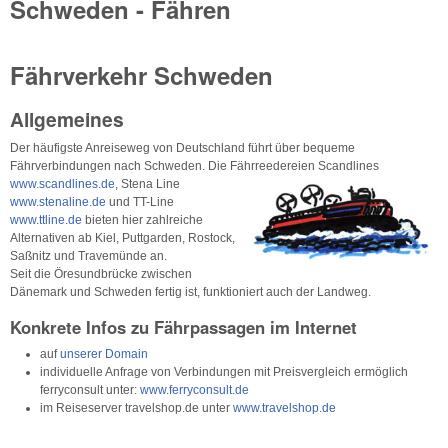
Schweden - Fähren
Fährverkehr Schweden
Allgemeines
Der häufigste Anreiseweg von Deutschland führt über bequeme
Fährverbindungen nach Schweden. Die Fährreedereien Scandlines
www.scandlines.de
, Stena Line
www.stenaline.de
und TT-Line
www.ttline.de
bieten hier zahlreiche
Alternativen ab Kiel, Puttgarden, Rostock,
Saßnitz und Travemünde an.
Seit die Öresundbrücke zwischen
Dänemark und Schweden fertig ist, funktioniert auch der Landweg.
Konkrete Infos zu Fährpassagen im Internet
auf
unserer Domain
individuelle Anfrage von Verbindungen mit Preisvergleich ermöglich
ferryconsult unter:
www.ferryconsult.de
im Reiseserver travelshop.de unter
www.travelshop.de