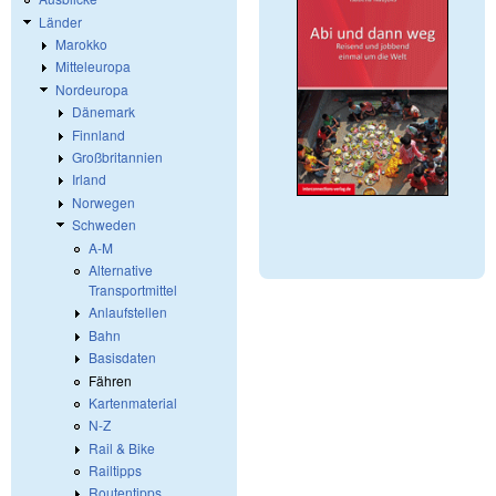
Länder
Marokko
Mitteleuropa
Nordeuropa
Dänemark
Finnland
Großbritannien
Irland
Norwegen
Schweden
A-M
Alternative
Transportmittel
Anlaufstellen
Bahn
Basisdaten
Fähren
Kartenmaterial
N-Z
Rail & Bike
Railtipps
Routentipps