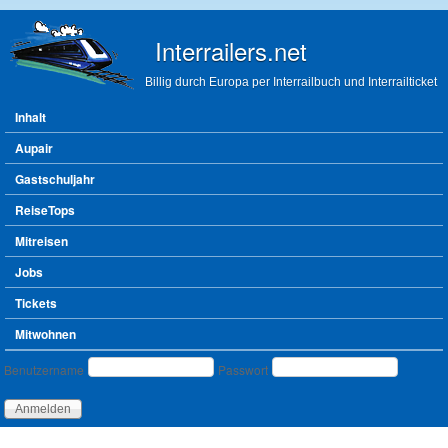
Direkt zum Inhalt
Interrailers.net
Billig durch Europa per Interrailbuch und Interrailticket
Hauptmenü
Inhalt
Aupair
Gastschuljahr
ReiseTops
Mitreisen
Jobs
Tickets
Mitwohnen
Benutzeranmeldung
Benutzername
Passwort