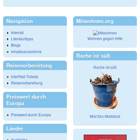
Navigation
Mitwohnen.org
Interrail
Literaturtipps
Wohnen gegen Hilfe
Blogs
Inhaltsverzeichnis
Rache ist süß
Reisevorbereitung
Rache ist süß
InterRail-Tickets
Reisevorbereitung
Preiswert durch
Europa
Preiswert durch Europa
Mist fürs Miststück
Länder
Ausblicke