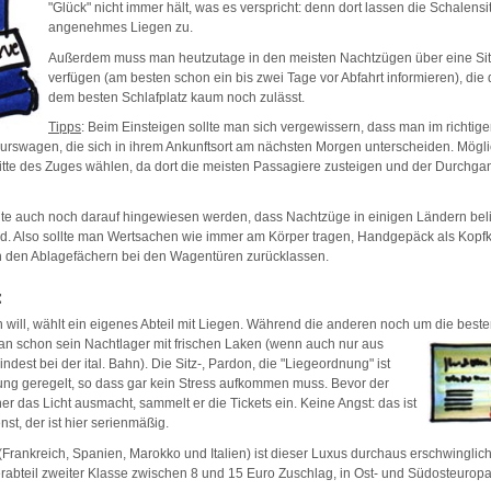
"Glück" nicht immer hält, was es verspricht: denn dort lassen die Schalensi
angenehmes Liegen zu.
Außerdem muss man heutzutage in den meisten Nachtzügen über eine Sit
verfügen (am besten schon ein bis zwei Tage vor Abfahrt informieren), die
dem besten Schlafplatz kaum noch zulässt.
Tipps
: Beim Einsteigen sollte man sich vergewissern, dass man im richtige
urswagen, die sich in ihrem Ankunftsort am nächsten Morgen unterscheiden. Mögli
Mitte des Zuges wählen, da dort die meisten Passagiere zusteigen und der Durchg
ollte auch noch darauf hingewiesen werden, dass Nachtzüge in einigen Ländern beli
nd. Also sollte man Wertsachen wie immer am Körper tragen, Handgepäck als Kopf
n den Ablagefächern bei den Wagentüren zurücklassen.
:
will, wählt ein eigenes Abteil mit Liegen. Während die anderen noch um
die beste
an schon sein Nachtlager mit frischen Laken (wenn auch nur aus
indest bei der ital. Bahn). Die Sitz-, Pardon, die "Liegeordnung" ist
ung geregelt, so dass gar kein Stress aufkommen muss. Bevor der
r das Licht ausmacht, sammelt er die Tickets ein. Keine Angst: das ist
st, der ist hier serienmäßig.
(Frankreich, Spanien, Marokko und Italien) ist dieser Luxus durchaus erschwinglic
rabteil zweiter Klasse zwischen 8 und 15 Euro Zuschlag, in Ost- und Südosteuropa