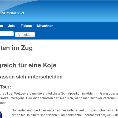
Direkt zum Inhalt
nd Interrailticket
en
Jobs
Tickets
Mitwohnen
ten im Zug
reich für eine Koje
lassen sich unterscheiden
 Tour:
bt, läuft der Wettbewerb um die erträglichste Schlafposition im Abteil, im Gang oder 
 Großraumwagens. Glücklich schätzen darf man sich, wenn man mit zwei Personen e
kann.
Nur leider sind die Abteilwagen immer seltener auf Europas Schienen zu 
schon mal in einem spanischen "Compartimento" übernachtet hat, weiß, d