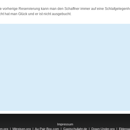
e vorherige Reservierung kann man den Schaffner immer auf eine Schlafgelegenh
cht hat man Glück und er ist nicht ausgebucht.
Impressum
en.org
|
Mitreisen.org
|
Au-Pair-Box.com
|
Gastschuljahr.de
|
Down-Under.org
|
Elderpa