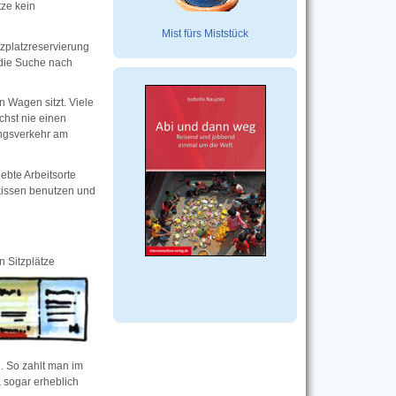
tze kein
Mist fürs Miststück
zplatzreservierung
 die Suche nach
n Wagen sitzt. Viele
chst nie einen
angsverkehr am
ebte Arbeitsorte
kissen benutzen und
n Sitzplätze
h. So zahlt man im
 sogar erheblich