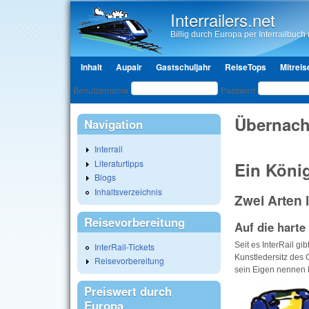
Interrailers.net
Billig durch Europa per Interrailbuch u
Hauptmenü
Inhalt
Aupair
Gastschuljahr
ReiseTops
Mitreis
Benutzeranmeldung
Benutzername
Passwort
Übernach
Navigation
Interrail
Literaturtipps
Ein König
Blogs
Inhaltsverzeichnis
Zwei Arten 
Reisevorbereitung
Auf die harte
Seit es InterRail gi
InterRail-Tickets
Kunstledersitz des
Reisevorbereitung
sein Eigen nennen 
Preiswert durch
Europa