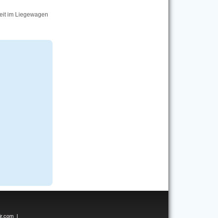
eit im Liegewagen
ir.com
|