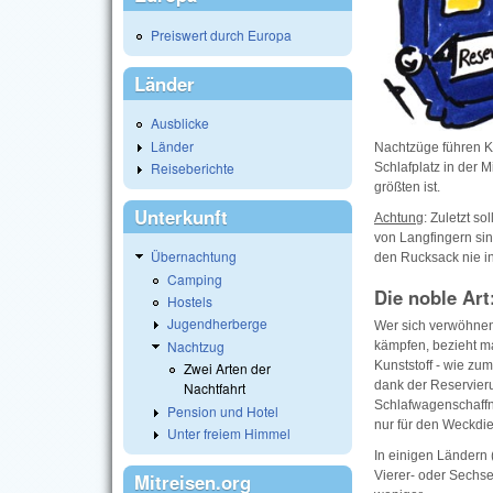
Preiswert durch Europa
Länder
Ausblicke
Länder
Nachtzüge führen K
Reiseberichte
Schlafplatz in der 
größten ist.
Unterkunft
Achtung
: Zuletzt s
von Langfingern si
Übernachtung
den Rucksack nie i
Camping
Die noble Art
Hostels
Jugendherberge
Wer sich verwöhnen 
Nachtzug
kämpfen, bezieht m
Kunststoff - wie zum
Zwei Arten der
dank der Reservier
Nachtfahrt
Schlafwagenschaffne
Pension und Hotel
nur für den Weckdien
Unter freiem Himmel
In einigen Ländern 
Vierer- oder Sechse
Mitreisen.org