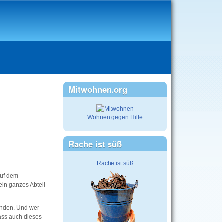
Mitwohnen.org
Wohnen gegen Hilfe
Rache ist süß
Rache ist süß
auf dem
in ganzes Abteil
finden. Und wer
ass auch dieses