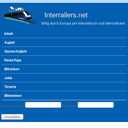
Direkt zum Inhalt
Interrailers.net
Billig durch Europa per Interrailbuch und Interrailticket
Hauptmenü
Inhalt
Aupair
Gastschuljahr
ReiseTops
Mitreisen
Jobs
Tickets
Mitwohnen
Benutzeranmeldung
Benutzername
Passwort