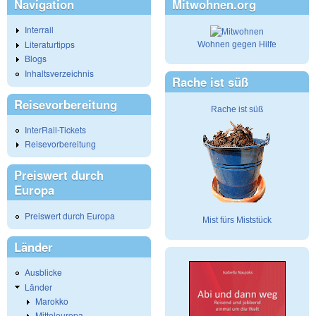
Navigation
Mitwohnen.org
Interrail
Literaturtipps
Wohnen gegen Hilfe
Blogs
Inhaltsverzeichnis
Rache ist süß
Reisevorbereitung
Rache ist süß
InterRail-Tickets
Reisevorbereitung
Preiswert durch
Europa
Preiswert durch Europa
Mist fürs Miststück
Länder
Ausblicke
Länder
Marokko
Mitteleuropa