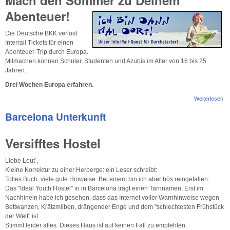
Abenteuer!
Die Deutsche BKK verlost
Interrail Tickets für einen
Abenteuer-Trip durch Europa.
Mitmachen können Schüler, Studenten und Azubis im Alter von 16 bis 25
Jahren.
Drei Wochen Europa erfahren.
Weiterlesen
üb
da
Barcelona Unterkunft
do
An
Ge
Versifftes Hostel
Du
Liebe Leut´,
Kleine Korrektur zu einer Herberge: ein Leser schreibt:
Tolles Buch, viele gute Hinweise. Bei einem bin ich aber bös reingefallen:
Das "Ideal Youth Hostel" in in Barcelona trägt einen Tarnnamen. Erst im
Nachhinein habe ich gesehen, dass das Internet voller Warnhinweise wegen
Bettwanzen, Krätzmilben, drängender Enge und dem "schlechtesten Frühstück
der Welt" ist.
Stimmt leider alles. Dieses Haus ist auf keinen Fall zu empfehlen.