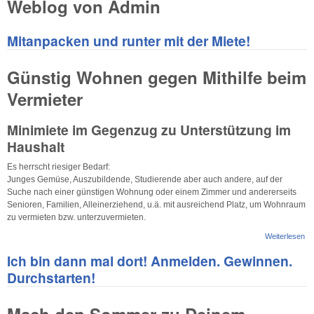
Weblog von Admin
Mitanpacken und runter mit der Miete!
Günstig Wohnen gegen Mithilfe beim
Vermieter
Minimiete im Gegenzug zu Unterstützung im
Haushalt
Es herrscht riesig er Bedarf:
Junges Gemüse, Auszubildende, Studierende aber auch andere, auf der
Suche nach einer günstigen Wohnung oder einem Zimmer und andererseits
Senioren, Familien, Alleinerziehend, u.ä. mit ausreichend Platz, um Wohnraum
zu vermieten bzw. unterzuvermieten.
Weiterlesen
üb
Mi
Ich bin dann mal dort! Anmelden. Gewinnen.
un
mi
Durchstarten!
Mi
Mach den Sommer zu Deinem