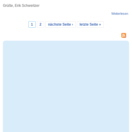
Grüße, Erik Schweitzer
Weiterlesen
üb
Ba
Un
1
2
nächste Seite ›
letzte Seite »
Seiten