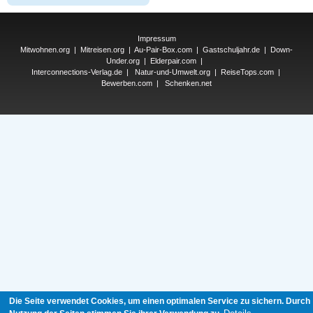
Impressum
Mitwohnen.org
|
Mitreisen.org
|
Au-Pair-Box.com
|
Gastschuljahr.de
|
Down-
Under.org
|
Elderpair.com
|
Interconnections-Verlag.de
|
Natur-und-Umwelt.org
|
ReiseTops.com
|
Bewerben.com
|
Schenken.net
Die Seite verwendet Cookies, um einen optimalen Service zu sichern. Durch