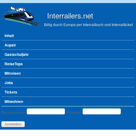
Direkt zum Inhalt
Interrailers.net
Billig durch Europa per Interrailbuch und Interrailticket
Hauptmenü
Inhalt
Aupair
Gastschuljahr
ReiseTops
Mitreisen
Jobs
Tickets
Mitwohnen
Benutzeranmeldung
Benutzername
Passwort