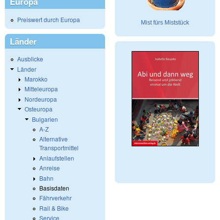
Europa
Preiswert durch Europa
Mist fürs Miststück
Länder
Ausblicke
Länder
Marokko
Mitteleuropa
Nordeuropa
Osteuropa
Bulgarien
A-Z
Alternative
Transportmittel
Anlaufstellen
Anreise
Bahn
Basisdaten
Fährverkehr
Rail & Bike
Service