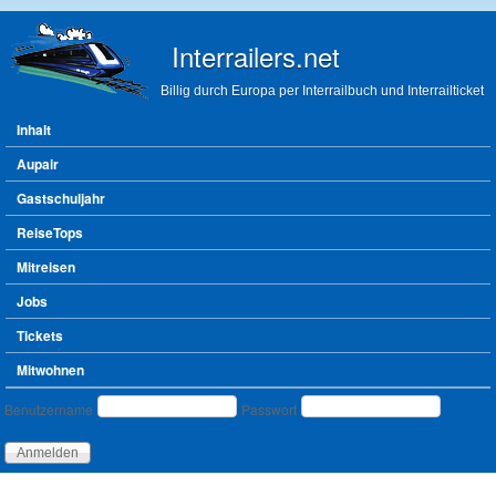
Direkt zum Inhalt
Interrailers.net
Billig durch Europa per Interrailbuch und Interrailticket
Hauptmenü
Inhalt
Aupair
Gastschuljahr
ReiseTops
Mitreisen
Jobs
Tickets
Mitwohnen
Benutzeranmeldung
Benutzername
Passwort