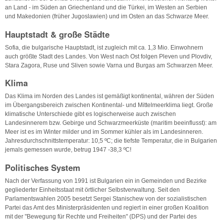
an Land - im Süden an Griechenland und die Türkei, im Westen an Serbien
und Makedonien (früher Jugoslawien) und im Osten an das Schwarze Meer.
Hauptstadt & große Städte
Sofia, die bulgarische Hauptstadt, ist zugleich mit ca. 1,3 Mio. Einwohnern
auch größte Stadt des Landes. Von West nach Ost folgen Pleven und Plovdiv,
Stara Zagora, Ruse und Sliven sowie Varna und Burgas am Schwarzen Meer.
Klima
Das Klima im Norden des Landes ist gemäßigt kontinental, währen der Süden
im Übergangsbereich zwischen Kontinental- und Mittelmeerklima liegt. Große
klimatische Unterschiede gibt es logischerweise auch zwischen
Landesinnerem bzw. Gebirge und Schwarzmeerküste (maritim beeinflusst): am
Meer ist es im Winter milder und im Sommer kühler als im Landesinneren.
Jahresdurchschnittstemperatur: 10,5 ºC; die tiefste Temperatur, die in Bulgarien
jemals gemessen wurde, betrug 1947 -38,3 ºC!
Politisches System
Nach der Verfassung von 1991 ist Bulgarien ein in Gemeinden und Bezirke
gegliederter Einheitsstaat mit örtlicher Selbstverwaltung. Seit den
Parlamentswahlen 2005 besetzt Sergei Stanischew von der sozialistischen
Partei das Amt des Ministerpräsidenten und regiert in einer großen Koalition
mit der "Bewegung für Rechte und Freiheiten" (DPS) und der Partei des