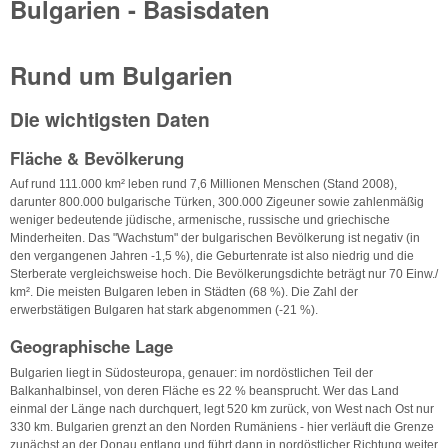
Bulgarien - Basisdaten
Rund um Bulgarien
Die wichtigsten Daten
Fläche & Bevölkerung
Auf rund 111.000 km² leben rund 7,6 Millionen Menschen (Stand 2008),
darunter 800.000 bulgarische Türken, 300.000 Zigeuner sowie zahlenmäßig
weniger bedeutende jüdische, armenische, russische und griechische
Minderheiten. Das "Wachstum" der bulgarischen Bevölkerung ist negativ (in
den vergangenen Jahren -1,5 %), die Geburtenrate ist also niedrig und die
Sterberate vergleichsweise hoch. Die Bevölkerungsdichte beträgt nur 70 Einw./
km². Die meisten Bulgaren leben in Städten (68 %). Die Zahl der
erwerbstätigen Bulgaren hat stark abgenommen (-21 %).
Geographische Lage
Bulgarien liegt in Südosteuropa, genauer: im nordöstlichen Teil der
Balkanhalbinsel, von deren Fläche es 22 % beansprucht. Wer das Land
einmal der Länge nach durchquert, legt 520 km zurück, von West nach Ost nur
330 km. Bulgarien grenzt an den Norden Rumäniens - hier verläuft die Grenze
zunächst an der Donau entlang und führt dann in nordöstlicher Richtung weiter