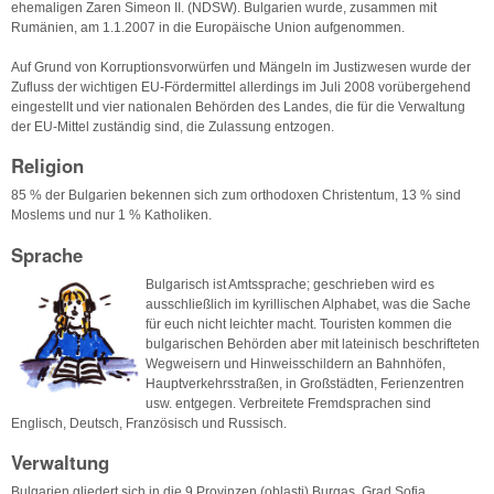
ehemaligen Zaren Simeon II. (NDSW). Bulgarien wurde, zusammen mit
Rumänien, am 1.1.2007 in die Europäische Union aufgenommen.
Auf Grund von Korruptionsvorwürfen und Mängeln im Justizwesen wurde der
Zufluss der wichtigen EU-Fördermittel allerdings im Juli 2008 vorübergehend
eingestellt und vier nationalen Behörden des Landes, die für die Verwaltung
der EU-Mittel zuständig sind, die Zulassung entzogen.
Religion
85 % der Bulgarien bekennen sich zum orthodoxen Christentum, 13 % sind
Moslems und nur 1 % Katholiken.
Sprache
Bulgarisch ist Amtssprache; geschrieben wird es
ausschließlich im kyrillischen Alphabet, was die Sache
für euch nicht leichter macht. Touristen kommen die
bulgarischen Behörden aber mit lateinisch beschrifteten
Wegweisern und Hinweisschildern an Bahnhöfen,
Hauptverkehrsstraßen, in Großstädten, Ferienzentren
usw. entgegen. Verbreitete Fremdsprachen sind
Englisch, Deutsch, Französisch und Russisch.
Verwaltung
Bulgarien gliedert sich in die 9 Provinzen (oblasti) Burgas, Grad Sofia,