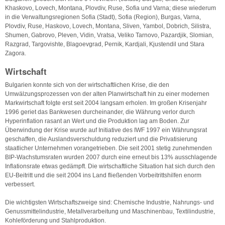
Khaskovo, Lovech, Montana, Plovdiv, Ruse, Sofia und Varna; diese wiederum
in die Verwaltungsregionen Sofia (Stadt), Sofia (Region), Burgas, Varna,
Plovdiv, Ruse, Haskovo, Lovech, Montana, Sliven, Yambol, Dobrich, Silistra,
Shumen, Gabrovo, Pleven, Vidin, Vratsa, Veliko Tarnovo, Pazardjik, Slomian,
Razgrad, Targovishte, Blagoevgrad, Pernik, Kardjali, Kjustendil und Stara
Zagora.
Wirtschaft
Bulgarien konnte sich von der wirtschaftlichen Krise, die den
Umwälzungsprozessen von der alten Planwirtschaft hin zu einer modernen
Markwirtschaft folgte erst seit 2004 langsam erholen. Im großen Krisenjahr
1996 geriet das Bankwesen durcheinander, die Währung verlor durch
Hyperinflation rasant an Wert und die Produktion lag am Boden. Zur
Überwindung der Krise wurde auf Initiative des IWF 1997 ein Währungsrat
geschaffen, die Auslandsverschuldung reduziert und die Privatisierung
staatlicher Unternehmen vorangetrieben. Die seit 2001 stetig zunehmenden
BIP-Wachstumsraten wurden 2007 durch eine erneut bis 13% ausschlagende
Inflationsrate etwas gedämpft. Die wirtschaftliche Situation hat sich durch den
EU-Beitritt und die seit 2004 ins Land fließenden Vorbeitrittshilfen enorm
verbessert.
Die wichtigsten Wirtschaftszweige sind: Chemische Industrie, Nahrungs- und
Genussmittelindustrie, Metallverarbeitung und Maschinenbau, Textilindustrie,
Kohleförderung und Stahlproduktion.