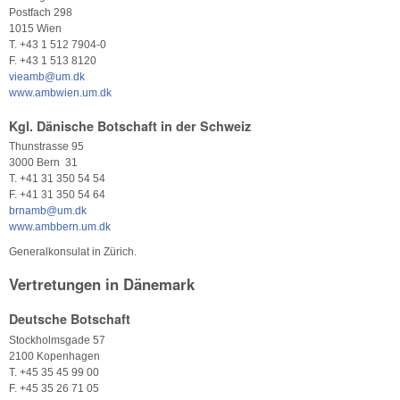
Postfach 298
1015 Wien
T. +43 1 512 7904-0
F. +43 1 513 8120
vieamb@um.dk
www.ambwien.um.dk
Kgl. Dänische Botschaft in der Schweiz
Thunstrasse 95
3000 Bern 31
T. +41 31 350 54 54
F. +41 31 350 54 64
brnamb@um.dk
www.ambbern.um.dk
Generalkonsulat in Zürich.
Vertretungen in Dänemark
Deutsche Botschaft
Stockholmsgade 57
2100 Kopenhagen
T. +45 35 45 99 00
F. +45 35 26 71 05