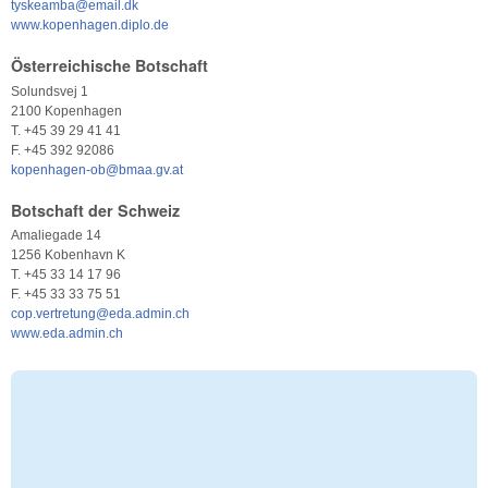
tyskeamba@email.dk
www.kopenhagen.diplo.de
Österreichische Botschaft
Solundsvej 1
2100 Kopenhagen
T. +45 39 29 41 41
F. +45 392 92086
kopenhagen-ob@bmaa.gv.at
Botschaft der Schweiz
Amaliegade 14
1256 Kobenhavn K
T. +45 33 14 17 96
F. +45 33 33 75 51
cop.vertretung@eda.admin.ch
www.eda.admin.ch