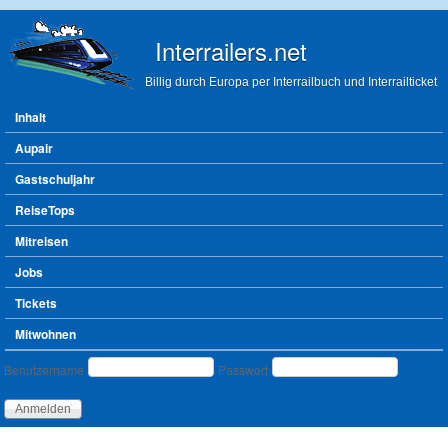
Direkt zum Inhalt
Interrailers.net
Billig durch Europa per Interrailbuch und Interrailticket
Hauptmenü
Inhalt
Aupair
Gastschuljahr
ReiseTops
Mitreisen
Jobs
Tickets
Mitwohnen
Benutzeranmeldung
Benutzername
Passwort