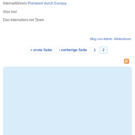
Interrailführers
Preiswert durch Europa.
Also los!
Das Interrailers.net Team
Blog von Admin
Weiterlesen
üb
In
be
« erste Seite
‹ vorherige Seite
1
2
Seiten