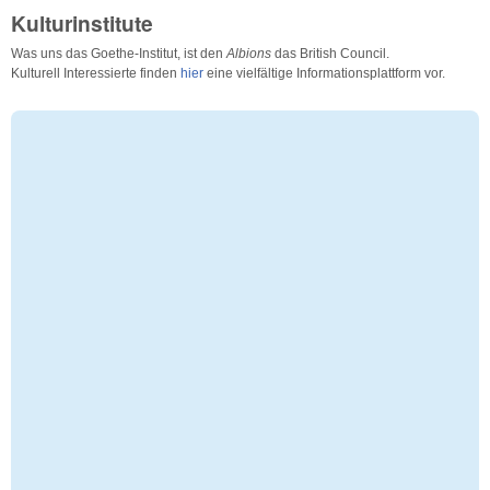
Kulturinstitute
Was uns das Goethe-Institut, ist den
Albions
das British Council.
Kulturell Interessierte finden
hier
eine vielfältige Informationsplattform vor.