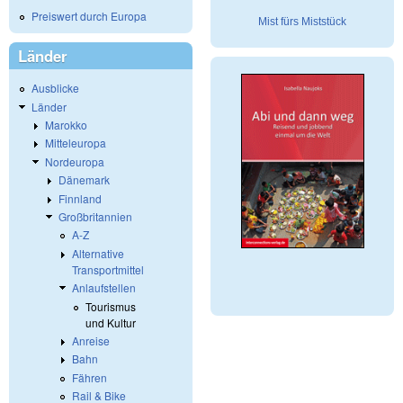
Preiswert durch Europa
Mist fürs Miststück
Länder
Ausblicke
Länder
Marokko
Mitteleuropa
Nordeuropa
Dänemark
Finnland
Großbritannien
A-Z
Alternative
Transportmittel
Anlaufstellen
Tourismus
und Kultur
Anreise
Bahn
Fähren
Rail & Bike