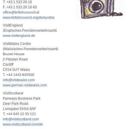
T. +43 1 533 26 16
F. +43 1 533 26 16-65
office@britishcouncil.at
www.britishcouncil.org/de/austria
VisitEngland
(Englisches Fremdenverkehrsamt)
www.visitengland.de
VisitWales Centre
(Walisisches Fremdenverkehrsamt)
Brunel House
2 Fitzalan Road
Cardiff
CF24 0UY Wales
T. +44 1443 845500
info@visitwales.com
www.german.visitwales.com
VisitScotland
Fairways Business Park
Deer Park Road
Livingston EH54 8AF
T. +44 845 22 55 121
info@visitscotland.com
www.visitscotland.com/de