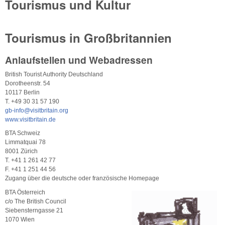
Tourismus und Kultur
Tourismus in Großbritannien
Anlaufstellen und Webadressen
British Tourist Authority Deutschland
Dorotheenstr. 54
10117 Berlin
T. +49 30 31 57 190
gb-info@visitbritain.org
www.visitbritain.de
BTA Schweiz
Limmatquai 78
8001 Zürich
T. +41 1 261 42 77
F. +41 1 251 44 56
Zugang über die deutsche oder französische Homepage
BTA Österreich
c/o The British Council
Siebensterngasse 21
1070 Wien