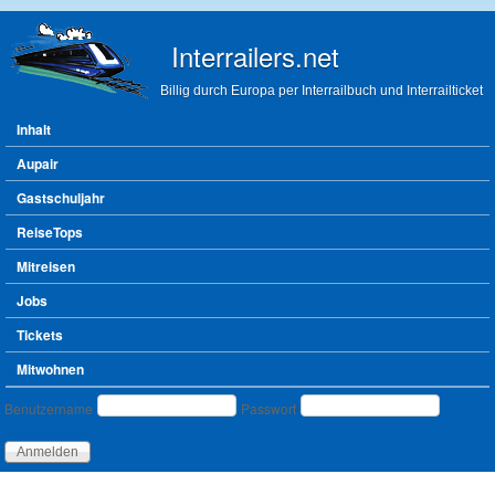
Direkt zum Inhalt
Interrailers.net
Billig durch Europa per Interrailbuch und Interrailticket
Hauptmenü
Inhalt
Aupair
Gastschuljahr
ReiseTops
Mitreisen
Jobs
Tickets
Mitwohnen
Benutzeranmeldung
Benutzername
Passwort