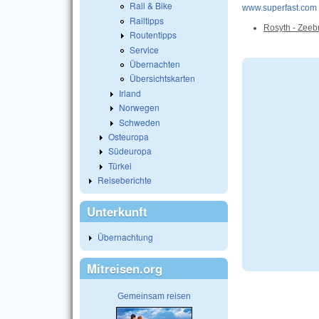
Rail & Bike
www.superfast.com
Railtipps
Rosyth - Zeeb
Routentipps
Service
Übernachten
Übersichtskarten
Irland
Norwegen
Schweden
Osteuropa
Südeuropa
Türkei
Reiseberichte
Unterkunft
Übernachtung
Mitreisen.org
Gemeinsam reisen