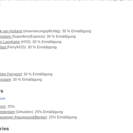
:
k van Holland
(reservierungspflichtig): 30 % Ermäßigung
osslare
(Superferry/Express): 30 % Ermäßigung
un Laoghaire
(HSS): 30 % Ermäßigung
lfast
(Ferry/HSS): 30 % Ermäßigung
blin Ferryport
: 30 % Ermäßigung
osslare
: 30 % Ermäßigung
ys
com
wich
: 25%
Amsterdam
(IJmuiden): 25% Ermäßigung
Stavanger /Haugesund/Bergen
: 25% Ermäßigung
ries