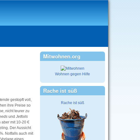
Mitwohnen.org
Wohnen gegen Hilfe
Rache ist süß
tende
gestopft voll,
Rache ist süß
hen ihre Preise so
pe
, nicht teurer zu
eeds
und
Jetfoils
n aber mit 10-20 €
ling. Der Aussicht
%. Notfalls auch mit
 Vorlage eines