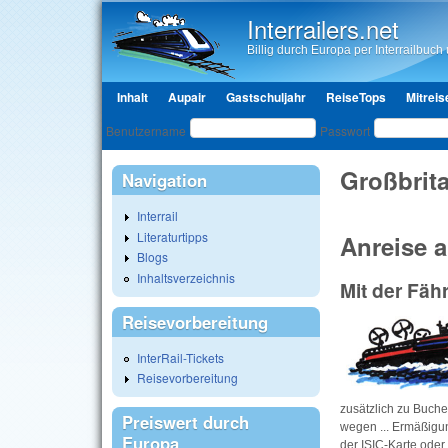
Interrailers.net
Billig durch Europa per Interrailbuch u
Hauptmenü
Inhalt
Aupair
Gastschuljahr
ReiseTops
Mitreis
Benutzeranmeldung
Benutzername
Passwort
Großbrit
Navigation
Interrail
Literaturtipps
Anreise 
Blogs
Inhaltsverzeichnis
Mit der Fäh
Reisevorbereitung
InterRail-Tickets
Reisevorbereitung
zusätzlich zu Buche
Preiswert durch
wegen ... Ermäßigun
Europa
der ISIC-Karte oder