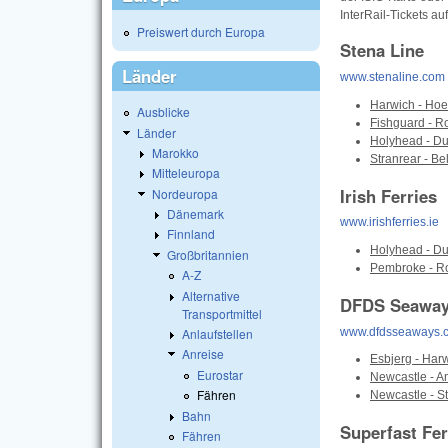
InterRail-Tickets auf
Preiswert durch Europa
Stena Line
Länder
www.stenaline.com
Harwich - Hoe
Ausblicke
Fishguard - R
Länder
Holyhead - D
Marokko
Stranrear - Be
Mitteleuropa
Irish Ferries
Nordeuropa
Dänemark
www.irishferries.ie
Finnland
Holyhead - Du
Großbritannien
Pembroke - R
A-Z
Alternative
DFDS Seawa
Transportmittel
www.dfdsseaways.
Anlaufstellen
Anreise
Esbjerg - Har
Eurostar
Newcastle - 
Fähren
Newcastle - 
Bahn
Superfast Fer
Fähren