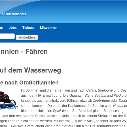
Direkt zum Inhalt
nd Interrailticket
en
Jobs
Tickets
Mitwohnen
annien - Fähren
auf dem Wasserweg
re nach Großbritannien
Im Sommer sind die Fähren von und nach
Calais, Boulogne
und
Oos
auch dank IR-Ermäßigung. Die Giganten
Stena Sealink
und
P&O
dre
lange, bis auch unattraktivere Fähren, etwa ab
Zeebrügge
oder
Diep
stehen kommen. Da bleibt der Konkurrenz die Spucke weg.
Hoversp
bieten den flottesten Spaß (Naja, Spaß nur bei glatter See!), schlage
. Und den reservierten Sessel tauschen viele ja doch mit einem Stehplatz an der Re
gen können nicht addiert werden. Mit Interrail (IR) meist 50%, seltener 30 oder 25 
 dem JH-Ausweis versuchen! Wir führen hier nur Linien mit Preisermäßigungen bei