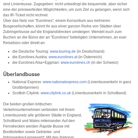
sind Linienbusse. Zugegeben: nicht unbedingt die bequemste, aber sicher
eine der preiswertesten Möglichkeiten, um zum Ziel zu gelangen, wenn sich
das IR-Ticket nicht rechnet.
Über das Netz von "Eurolines", einem Konsortium aus mehreren
Busgesellschaften, könnt ihr aus einer ganzen Reihe von Städten über
Zubringerbusse auf die Englandstrecken umsteigen. Wendet euch zum
Buchen an die Büros der an "Eurolines" beteiligten Unternehmen, an euer
Reisebüro oder direkt an:
die Deutsche Touring:
www.touring.de
(in Deutschland)
die Eurolines Austria:
www.eurolines.at
(in Österreich)
die Eurolines Alsa+Eggman:
www.eurolines.ch
(in der Schweiz)
Überlandbusse
National Express:
www.nationalexpress.com
(Linienbusverkehr in ganz
Großbritannien)
Scottish Citylink:
www.citylink.co.uk
(Linienbusverkehr in Schottland)
Die beiden großen britischen
Verkehrsunternehmen verbinden mit ihrem
Linienbusnetz alle größeren Städte in England,
Schottland und Wales miteinander. Auf den
Fernstrecken werden
Rapide
-Busse mit
Bordtoiletten sowie Getränke- und
Imbissverkauf eingesetzt. Mit den
National