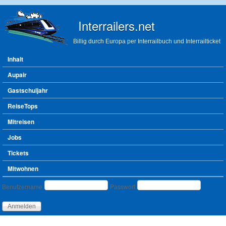
Direkt zum Inhalt
Interrailers.net
Billig durch Europa per Interrailbuch und Interrailticket
Hauptmenü
Inhalt
Aupair
Gastschuljahr
ReiseTops
Mitreisen
Jobs
Tickets
Mitwohnen
Benutzeranmeldung
Benutzername
Passwort