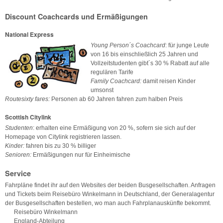
Discount Coachcards und Ermäßigungen
National Express
Young Person´s Coachcard
: für junge Leute
von 16 bis einschließlich 25 Jahren und
Vollzeitstudenten gibt´s 30 % Rabatt auf alle
regulären Tarife
Family Coachcard:
damit reisen Kinder
umsonst
Routesixty fares:
Personen ab 60 Jahren fahren zum halben Preis
Scottish Citylink
Studenten
: erhalten eine Ermäßigung von 20 %, sofern sie sich auf der
Homepage von Citylink registrieren lassen.
Kinder:
fahren bis zu 30 % billiger
Senioren:
Ermäßigungen nur für Einheimische
Service
Fahrpläne findet ihr auf den Websites der beiden Busgesellschaften. Anfragen
und Tickets beim Reisebüro Winkelmann in Deutschland, der Generalagentur
der Busgesellschaften bestellen, wo man auch Fahrplanauskünfte bekommt.
Reisebüro Winkelmann
England-Abteilung