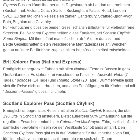
Express
-Bussen könnt ihr aber auch Tagestouren ab London unternehmen
(Busbahnhof: Victoria Coach Station, Buckingham Palace Road, London
SW1). Zu den täglichen Reisezielen zählen Canterbury, Stratford-upon-Avon,
Bath, Brighton und Coventry.
Für Frühbucher gibt es bei beiden Gesellschaften Billigtarife für vielbefahrene
Strecken. Bei
National Express
heißen diese
Funfares
, bei
Scottish Citylink
Super Singles
. Mit ihnen fährt man oft schon ab 1 £ quer durchs Land.
Beide Gesellschaften bieten verschiedene Mehrtagespässe an. Welcher
genau auf eure Bedürfnisse zugeschnitten ist, müsst ihr selbst entscheiden:
Brit Xplorer Pass (National Express)
Ermöglicht unbegrenzte Fahrten mit allen
National Express
-Bussen in ganz
Großbritannien. Es stehen drei verschiedene Pässe zur Auswahl:
Hobo
(7
Tage),
Footloose
(14 Tage) und
Rolling Stone
(28 Tage). Dummerweise lässt
sich die Reise nicht unterbrechen, und auch Ermäßigungen für Kinder und mit
"Discount-Passes" gibt es nicht mehr.
Scotland Explorer Pass (Scottish Citylink)
Ermöglicht unbegrenztes Reisen mit allen
Scottish Citylink
-Bussen, die über
190 Orte in Schottland ansteuern. Bietet außerdem 50% Ermäßigung auf die
regulären Erwachsenentarife der
Caledonian MacBrayne
-Fährgesellschaft, die
sämtliche (bewohnte) Inseln vor der Westküste Schottlands anfährt. Den
Scotland Explorer Pass
gibt es in drei Varianten: für drei innerhalb von fünf,
fünf innerhalb von zehn und acht innerhalb von sechzehn Tagen.