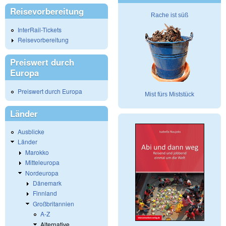
Reisevorbereitung
Rache ist süß
InterRail-Tickets
Reisevorbereitung
Preiswert durch
Europa
Preiswert durch Europa
Mist fürs Miststück
Länder
Ausblicke
Länder
Marokko
Mitteleuropa
Nordeuropa
Dänemark
Finnland
Großbritannien
A-Z
Alternative